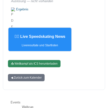
Auslosung —
nicht vorhanden
Ergebnis
🏃‍♂️ Live Speedskating News
Liveresultate und Startlisten
📥 Wettkampf als ICS herunterladen
◀ Zurück zum Kalender
Events
Weltcup