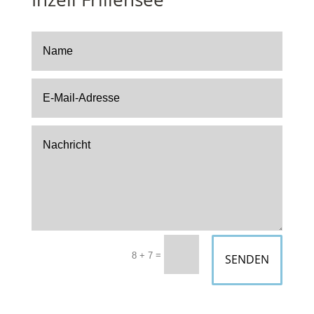
=
8 + 7
SENDEN