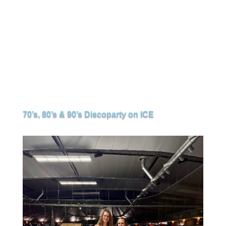
70’s, 80’s & 90’s Discoparty on ICE