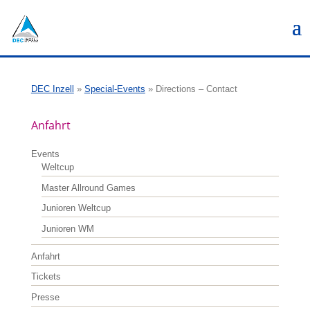
DEC Inzell
»
Special-Events
»
Directions – Contact
Anfahrt
Events
Weltcup
Master Allround Games
Junioren Weltcup
Junioren WM
Anfahrt
Tickets
Presse