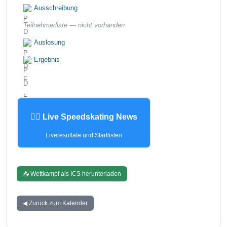
Ausschreibung
Teilnehmerliste —
nicht vorhanden
Auslosung
Ergebnis
🏃‍♂️ Live Speedskating News
Liveresultate und Startlisten
📥 Wettkampf als ICS herunterladen
◀ Zurück zum Kalender