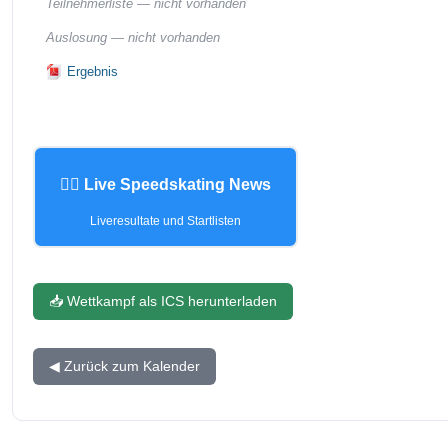
Teilnehmerliste —
nicht vorhanden
Auslosung —
nicht vorhanden
Ergebnis
🏃‍♂️ Live Speedskating News
Liveresultate und Startlisten
📥 Wettkampf als ICS herunterladen
◀ Zurück zum Kalender