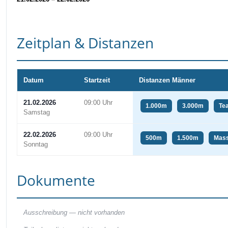
Zeitplan & Distanzen
Datum
Startzeit
Distanzen Männer
21.02.2026
09:00 Uhr
1.000m
3.000m
Te
Samstag
22.02.2026
09:00 Uhr
500m
1.500m
Mass
Sonntag
Dokumente
Ausschreibung —
nicht vorhanden