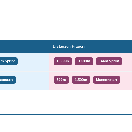
Distanzen Frauen
am Sprint
1.000m
3.000m
Team Sprint
enstart
500m
1.500m
Massenstart