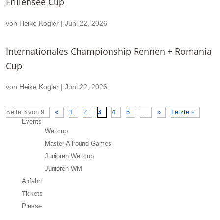
Frillensee Cup
von
Heike Kogler
|
Juni 22, 2026
Internationales Championship Rennen + Romania
Cup
von
Heike Kogler
|
Juni 22, 2026
Seite 3 von 9
«
1
2
3
4
5
...
»
Letzte »
Events
Weltcup
Master Allround Games
Junioren Weltcup
Junioren WM
Anfahrt
Tickets
Presse