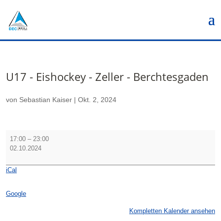
U17 - Eishockey - Zeller - Berchtesgaden
von
Sebastian Kaiser
|
Okt. 2, 2024
U17
17:00
–
23:00
-
02.10.2024
Eishockey
-
iCal
Zeller
-
Berchtesgaden
Google
Kompletten Kalender ansehen