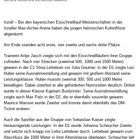
Svetlana Wieberdink und Monika Gawenus.
Inzell – Bei den bayerischen Eisschnelllauf-Meisterschaften in der
Inzeller Max-Aicher-Arena haben die jungen heimischen Kufenflitzer
abgeräumt.
Am Ende standen acht erste, vier zweite und sechs dritte Plätze.
Trainerin Antje Jasch zeigte sich mit den Eisschnellläufern ihrer Gruppe
zufrieden. Nach vier Strecken (zweimal 500, 1000 und 1500 Meter)
gewann in der C1 Stina Letteboer vor Julia Geutner. In der D1 zeigte Leo
Huber seine Ausnahmestellung und gewann mit großem Abstand seine
Leistungsklasse. Huber musste zweimal 300, 500 und 1000 Meter
bewältigen. Dabei unterbot er alle geforderten Normzeiten deutlich. Dritter
wurde in dieser Klasse Kajetam Burdzinski. Seine Ausnahmestellung
zeigte auch Max Patz in der D2, die er ebenfalls souverän gewann.
Maurice Marosie wurde Zweiter und konnte damit ebenfalls das DM-
Ticket erobern.
Auch die Sportler aus der Gruppe von Sebastian Kaiser zeigte
herausragende Leistungen. In der D1 wurde Johanna Scheucher Zweite
und setzte sich knapp vor Lotta Letteboer durch. Letteboer gewann zum
Abschluss die 1000 Meter in ihrer Altersklasse überlegen. Scheucher lief