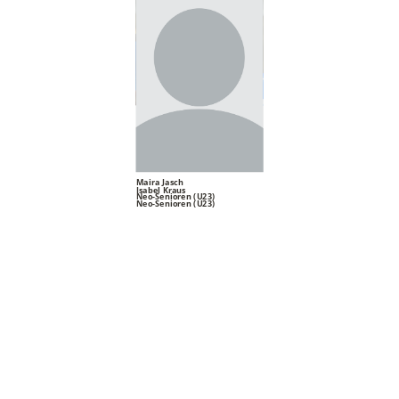
Anna Ostlender
ttttdjh
Max Patz
Neo-Senioren (U23)
Felix Motschmann
Neo-Senioren (U23)
Maira Jasch
Isabel Kraus
Neo-Senioren (U23)
Neo-Senioren (U23)