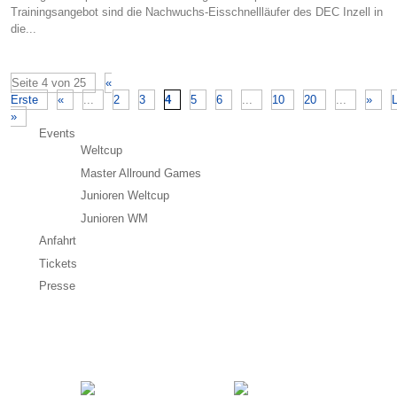
Trainingsangebot sind die Nachwuchs-Eisschnellläufer des DEC Inzell in
die...
Seite 4 von 25
«
Erste
«
...
2
3
4
5
6
...
10
20
...
»
L
»
Events
Weltcup
Master Allround Games
Junioren Weltcup
Junioren WM
Anfahrt
Tickets
Presse