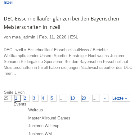
DEC-Eisschnellläufer glänzen bei den Bayerischen
Meisterschaften in Inzell
von
maa_admin
|
Feb. 11, 2026
|
ESL
DEC Inzell » Eisschnelllauf EisschnelllaufNews / Berichte
Wettkampfkalender Unsere Sportler Einsteiger Nachwuchs Junioren
Senioren Bildergalerie Sponsoren Bei den Bayerischen Eisschnelllauf-
Meisterschaften in Inzell haben die jungen Nachwuchssportler des DEC
ihren...
Seite 1 von
25
1
2
3
4
5
...
10
20
...
»
Letzte »
Events
Weltcup
Master Allround Games
Junioren Weltcup
Junioren WM