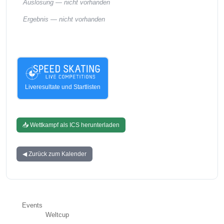
Auslosung —
nicht vorhanden
Ergebnis —
nicht vorhanden
Liveresultate und Startlisten
📥 Wettkampf als ICS herunterladen
◀ Zurück zum Kalender
Events
Weltcup