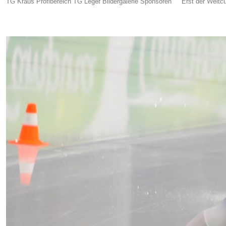
TG Kraus Profibereich TG Leger Bildergalerie Sponsoren Erst der Weltcu