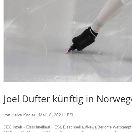
Joel Dufter künftig in Norwe
von
Heike Kogler
|
Mai 18, 2021
|
ESL
DEC Inzell » Eisschnelllauf » ESL EisschnelllaufNews/Berichte Wettkampf