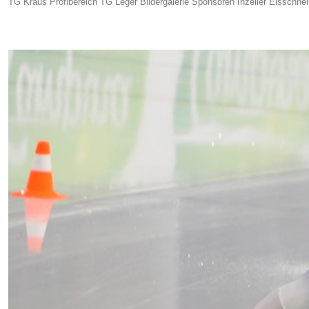
TG Kraus Profibereich TG Leger Bildergalerie Sponsoren Inzeller Eisschnell