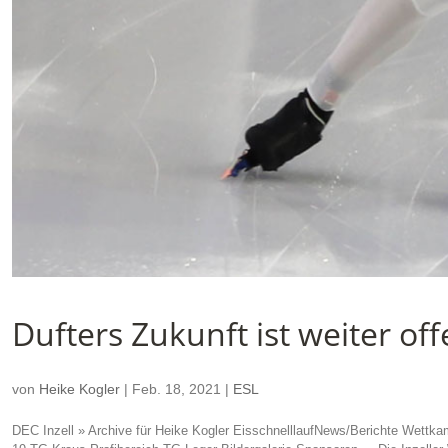
Dufters Zukunft ist weiter of
von
Heike Kogler
|
Feb. 18, 2021
|
ESL
DEC Inzell » Archive für Heike Kogler EisschnelllaufNews/Berichte Wettka