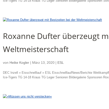
Ice-Tigers TG 14-18 Kraus TG Leger Senioren Bildergalerie Sponsoren Stina
Roxanne Dufter überzeugt mit
Weltmeisterschaft
von
Heike Kogler
|
März 13, 2020
|
ESL
DEC Inzell » Eisschnelllauf » ESL EisschnelllaufNews/Berichte Wettkampfk
Ice-Tigers TG 14-18 Kraus TG Leger Senioren Bildergalerie Sponsoren Roxa