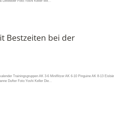
 Letteboer Foto:Yoshi Keller Mit...
 Bestzeiten bei der
alender Trainingsgruppen AK 3-6 Miniflitzer AK 6-10 Pinguine AK 8-13 Eisbä
nne Dufter Foto:Yoshi Keller Die...