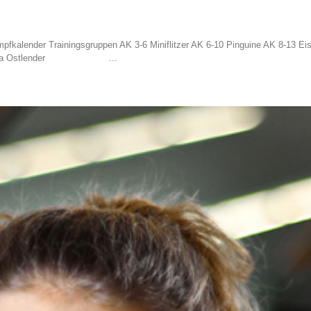
mpfkalender Trainingsgruppen AK 3-6 Miniflitzer AK 6-10 Pinguine AK 8-13 Ei
nsoren Anna Ostlender ...