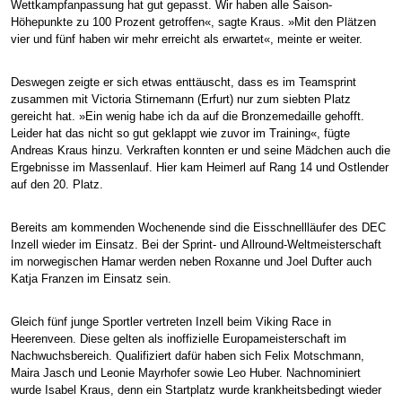
Wettkampfanpassung hat gut gepasst. Wir haben alle Saison-
Höhepunkte zu 100 Prozent getroffen«, sagte Kraus. »Mit den Plätzen
vier und fünf haben wir mehr erreicht als erwartet«, meinte er weiter.
Deswegen zeigte er sich etwas enttäuscht, dass es im Teamsprint
zusammen mit Victoria Stirnemann (Erfurt) nur zum siebten Platz
gereicht hat. »Ein wenig habe ich da auf die Bronzemedaille gehofft.
Leider hat das nicht so gut geklappt wie zuvor im Training«, fügte
Andreas Kraus hinzu. Verkraften konnten er und seine Mädchen auch die
Ergebnisse im Massenlauf. Hier kam Heimerl auf Rang 14 und Ostlender
auf den 20. Platz.
Bereits am kommenden Wochenende sind die Eisschnellläufer des DEC
Inzell wieder im Einsatz. Bei der Sprint- und Allround-Weltmeisterschaft
im norwegischen Hamar werden neben Roxanne und Joel Dufter auch
Katja Franzen im Einsatz sein.
Gleich fünf junge Sportler vertreten Inzell beim Viking Race in
Heerenveen. Diese gelten als inoffizielle Europameisterschaft im
Nachwuchsbereich. Qualifiziert dafür haben sich Felix Motschmann,
Maira Jasch und Leonie Mayrhofer sowie Leo Huber. Nachnominiert
wurde Isabel Kraus, denn ein Startplatz wurde krankheitsbedingt wieder