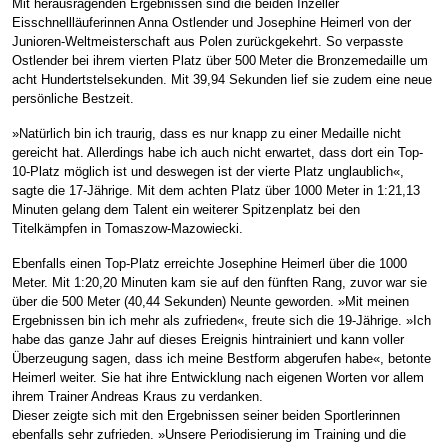
Mit herausragenden Ergebnissen sind die beiden Inzeller
Eisschnellläuferinnen Anna Ostlender und Josephine Heimerl von der
Junioren-Weltmeisterschaft aus Polen zurückgekehrt. So verpasste
Ostlender bei ihrem vierten Platz über 500 Meter die Bronzemedaille um
acht Hundertstelsekunden. Mit 39,94 Sekunden lief sie zudem eine neue
persönliche Bestzeit.
»Natürlich bin ich traurig, dass es nur knapp zu einer Medaille nicht
gereicht hat. Allerdings habe ich auch nicht erwartet, dass dort ein Top-
10-Platz möglich ist und deswegen ist der vierte Platz unglaublich«,
sagte die 17-Jährige. Mit dem achten Platz über 1000 Meter in 1:21,13
Minuten gelang dem Talent ein weiterer Spitzenplatz bei den
Titelkämpfen in Tomaszow-Mazowiecki.
Ebenfalls einen Top-Platz erreichte Josephine Heimerl über die 1000
Meter. Mit 1:20,20 Minuten kam sie auf den fünften Rang, zuvor war sie
über die 500 Meter (40,44 Sekunden) Neunte geworden. »Mit meinen
Ergebnissen bin ich mehr als zufrieden«, freute sich die 19-Jährige. »Ich
habe das ganze Jahr auf dieses Ereignis hintrainiert und kann voller
Überzeugung sagen, dass ich meine Bestform abgerufen habe«, betonte
Heimerl weiter. Sie hat ihre Entwicklung nach eigenen Worten vor allem
ihrem Trainer Andreas Kraus zu verdanken.
Dieser zeigte sich mit den Ergebnissen seiner beiden Sportlerinnen
ebenfalls sehr zufrieden. »Unsere Periodisierung im Training und die