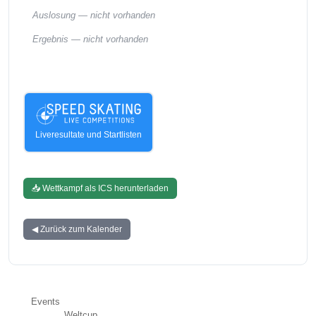
Auslosung —
nicht vorhanden
Ergebnis —
nicht vorhanden
Liveresultate und Startlisten
📥 Wettkampf als ICS herunterladen
◀ Zurück zum Kalender
Events
Weltcup