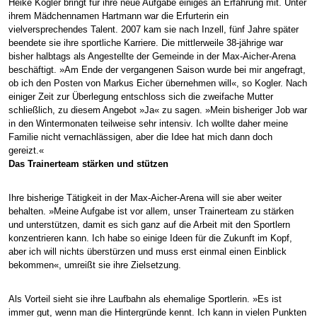
Heike Kogler bringt für ihre neue Aufgabe einiges an Erfahrung mit. Unter
ihrem Mädchennamen Hartmann war die Erfurterin ein
vielversprechendes Talent. 2007 kam sie nach Inzell, fünf Jahre später
beendete sie ihre sportliche Karriere. Die mittlerweile 38-jährige war
bisher halbtags als Angestellte der Gemeinde in der Max-Aicher-Arena
beschäftigt. »Am Ende der vergangenen Saison wurde bei mir angefragt,
ob ich den Posten von Markus Eicher übernehmen will«, so Kogler. Nach
einiger Zeit zur Überlegung entschloss sich die zweifache Mutter
schließlich, zu diesem Angebot »Ja« zu sagen. »Mein bisheriger Job war
in den Wintermonaten teilweise sehr intensiv. Ich wollte daher meine
Familie nicht vernachlässigen, aber die Idee hat mich dann doch
gereizt.«
Das Trainerteam stärken und stützen
Ihre bisherige Tätigkeit in der Max-Aicher-Arena will sie aber weiter
behalten. »Meine Aufgabe ist vor allem, unser Trainerteam zu stärken
und unterstützen, damit es sich ganz auf die Arbeit mit den Sportlern
konzentrieren kann. Ich habe so einige Ideen für die Zukunft im Kopf,
aber ich will nichts überstürzen und muss erst einmal einen Einblick
bekommen«, umreißt sie ihre Zielsetzung.
Als Vorteil sieht sie ihre Laufbahn als ehemalige Sportlerin. »Es ist
immer gut, wenn man die Hintergründe kennt. Ich kann in vielen Punkten