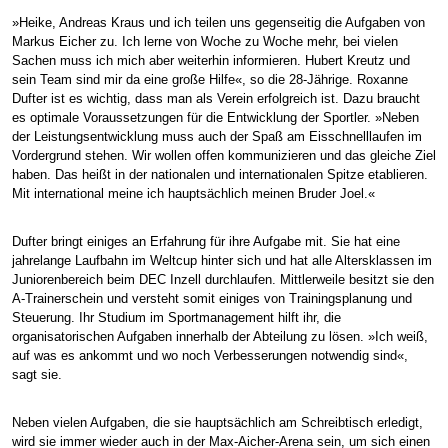
»Heike, Andreas Kraus und ich teilen uns gegenseitig die Aufgaben von
Markus Eicher zu. Ich lerne von Woche zu Woche mehr, bei vielen
Sachen muss ich mich aber weiterhin informieren. Hubert Kreutz und
sein Team sind mir da eine große Hilfe«, so die 28-Jährige. Roxanne
Dufter ist es wichtig, dass man als Verein erfolgreich ist. Dazu braucht
es optimale Voraussetzungen für die Entwicklung der Sportler. »Neben
der Leistungsentwicklung muss auch der Spaß am Eisschnelllaufen im
Vordergrund stehen. Wir wollen offen kommunizieren und das gleiche Ziel
haben. Das heißt in der nationalen und internationalen Spitze etablieren.
Mit international meine ich hauptsächlich meinen Bruder Joel.«
Dufter bringt einiges an Erfahrung für ihre Aufgabe mit. Sie hat eine
jahrelange Laufbahn im Weltcup hinter sich und hat alle Altersklassen im
Juniorenbereich beim DEC Inzell durchlaufen. Mittlerweile besitzt sie den
A-Trainerschein und versteht somit einiges von Trainingsplanung und
Steuerung. Ihr Studium im Sportmanagement hilft ihr, die
organisatorischen Aufgaben innerhalb der Abteilung zu lösen. »Ich weiß,
auf was es ankommt und wo noch Verbesserungen notwendig sind«,
sagt sie.
Neben vielen Aufgaben, die sie hauptsächlich am Schreibtisch erledigt,
wird sie immer wieder auch in der Max-Aicher-Arena sein, um sich einen