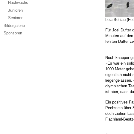
Nachwuchs
Junioren
Senioren
Leia Behlau (Foto
Bildergalerie
Für Joel Dufter 
Sponsoren
Minuten auf den 
fehlten Dufter z
Noch knapper gin
»Es war ein soli
1000 Meter gehe 
eigentlich nicht
liegengelassen, 
olympischen Team
ist aber, dass d
Ein positives Fa
Pechstein über 
doch ziehen las
Flachland-Bestze