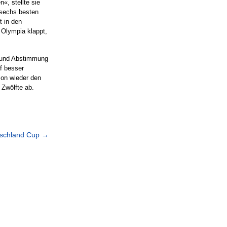
«, stellte sie
 sechs besten
t in den
 Olympia klappt,
g und Abstimmung
f besser
son wieder den
 Zwölfte ab.
tschland Cup
→