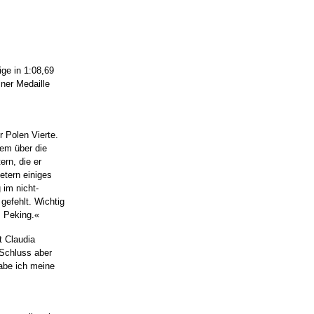
ige in 1:08,69
iner Medaille
r Polen Vierte.
lem über die
ern, die er
etern einiges
 im nicht-
gefehlt. Wichtig
s Peking.«
t Claudia
 Schluss aber
abe ich meine