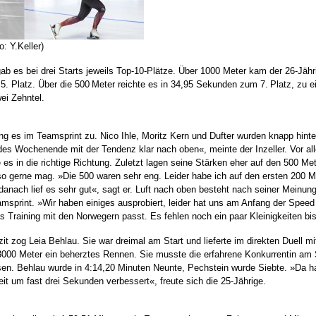
: Y.Keller)
gab es bei drei Starts jeweils Top-10-Plätze. Über 1000 Meter kam der 26-Jähr
5. Platz. Über die 500 Meter reichte es in 34,95 Sekunden zum 7. Platz, zu e
wei Zehntel.
g es im Teamsprint zu. Nico Ihle, Moritz Kern und Dufter wurden knapp hinte
des Wochenende mit der Tendenz klar nach oben«, meinte der Inzeller. Vor al
es in die richtige Richtung. Zuletzt lagen seine Stärken eher auf den 500 Met
 so gerne mag. »Die 500 waren sehr eng. Leider habe ich auf den ersten 200 M
danach lief es sehr gut«, sagt er. Luft nach oben besteht nach seiner Meinung
sprint. »Wir haben einiges ausprobiert, leider hat uns am Anfang der Speed 
as Training mit den Norwegern passt. Es fehlen noch ein paar Kleinigkeiten bi
zit zog Leia Behlau. Sie war dreimal am Start und lieferte im direkten Duell mi
3000 Meter ein beherztes Rennen. Sie musste die erfahrene Konkurrentin am
sen. Behlau wurde in 4:14,20 Minuten Neunte, Pechstein wurde Siebte. »Da h
it um fast drei Sekunden verbessert«, freute sich die 25-Jährige.