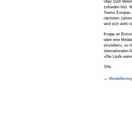
Über 1500 Meter 
zufrieden fest. 
Teams Europas zu
nächsten Jahren 
wird sich wohl 
Knapp an Bronze
wäre eine Medail
einstellen«, so 
internationalen 
»Die Läufe waren 
SHu
←
Medaillenre