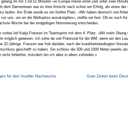
gelang ihr mit 1:59,51 Minuten »in Europa meine erste Zeit unter zwei Minuten
Mit dem Damenteam war es ihrer Ansicht nach schon ein Erfolg, als eines der
 laufen. Am Ende wurde es ein fünfter Platz. »Wir haben dennoch viel Arbei
vor uns, um an die Weltspitze anzuknüpfen«, stellte sie fest. Ob es noch für
nächste Woche bei der endgültigen Nominierung entscheiden.
 vorbei lief Katja Franzen im Teamsprint mit dem 4. Platz. »Mit mehr Übun
le möglich gewesen. Ich sehe da viel Potenzial für die WM, wenn wir den Lau
die 32-Jährige. Franzen war froh darüber, nach der krankheitsbedingten Vorsai
Anschluss geschafft zu haben. Sie schloss die 500 und 1000 Meter jeweils als
nicht fehlerfrei, trotzdem bin ich alles in allem zufrieden.«
gen für den Inzeller Nachwuchs
Gute Zeiten beim Deu