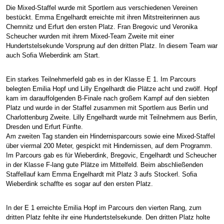
Die Mixed-Staffel wurde mit Sportlern aus verschiedenen Vereinen
bestückt. Emma Engelhardt erreichte mit ihren Mitstreiterinnen aus
Chemnitz und Erfurt den ersten Platz. Fran Bregovic und Veronika
Scheucher wurden mit ihrem Mixed-Team Zweite mit einer
Hundertstelsekunde Vorsprung auf den dritten Platz. In diesem Team war
auch Sofia Wieberdink am Start.
Ein starkes Teilnehmerfeld gab es in der Klasse E 1. Im Parcours
belegten Emilia Hopf und Lilly Engelhardt die Plätze acht und zwölf. Hopf
kam im darauffolgenden B-Finale nach großem Kampf auf den siebten
Platz und wurde in der Staffel zusammen mit Sportlern aus Berlin und
Charlottenburg Zweite. Lilly Engelhardt wurde mit Teilnehmern aus Berlin,
Dresden und Erfurt Fünfte.
Am zweiten Tag standen ein Hindernisparcours sowie eine Mixed-Staffel
über viermal 200 Meter, gespickt mit Hindernissen, auf dem Programm.
Im Parcours gab es für Wieberdink, Bregovic, Engelhardt und Scheucher
in der Klasse F-lang gute Plätze im Mittelfeld. Beim abschließenden
Staffellauf kam Emma Engelhardt mit Platz 3 aufs Stockerl. Sofia
Wieberdink schaffte es sogar auf den ersten Platz.
In der E 1 erreichte Emilia Hopf im Parcours den vierten Rang, zum
dritten Platz fehlte ihr eine Hundertstelsekunde. Den dritten Platz holte