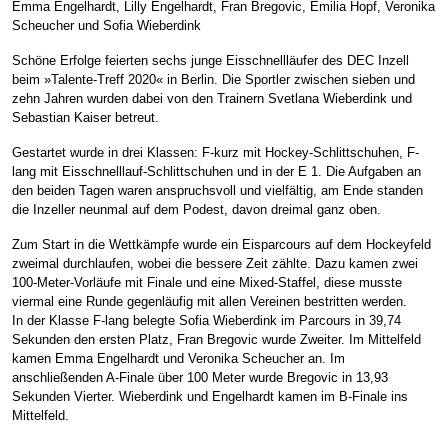
Emma Engelhardt, Lilly Engelhardt, Fran Bregovic, Emilia Hopf, Veronika
Scheucher und Sofia Wieberdink
Schöne Erfolge feierten sechs junge Eisschnellläufer des DEC Inzell
beim »Talente-Treff 2020« in Berlin. Die Sportler zwischen sieben und
zehn Jahren wurden dabei von den Trainern Svetlana Wieberdink und
Sebastian Kaiser betreut.
Gestartet wurde in drei Klassen: F-kurz mit Hockey-Schlittschuhen, F-
lang mit Eisschnelllauf-Schlittschuhen und in der E 1. Die Aufgaben an
den beiden Tagen waren anspruchsvoll und vielfältig, am Ende standen
die Inzeller neunmal auf dem Podest, davon dreimal ganz oben.
Zum Start in die Wettkämpfe wurde ein Eisparcours auf dem Hockeyfeld
zweimal durchlaufen, wobei die bessere Zeit zählte. Dazu kamen zwei
100-Meter-Vorläufe mit Finale und eine Mixed-Staffel, diese musste
viermal eine Runde gegenläufig mit allen Vereinen bestritten werden.
In der Klasse F-lang belegte Sofia Wieberdink im Parcours in 39,74
Sekunden den ersten Platz, Fran Bregovic wurde Zweiter. Im Mittelfeld
kamen Emma Engelhardt und Veronika Scheucher an. Im
anschließenden A-Finale über 100 Meter wurde Bregovic in 13,93
Sekunden Vierter. Wieberdink und Engelhardt kamen im B-Finale ins
Mittelfeld.