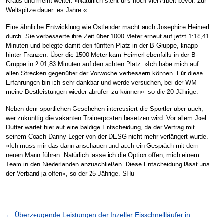
Kraus und meint weiter: »Natürlich steht uns noch viel Arbeit bevor. Zur
Weltspitze dauert es Jahre.«
Eine ähnliche Entwicklung wie Ostlender macht auch Josephine Heimerl
durch. Sie verbesserte ihre Zeit über 1000 Meter erneut auf jetzt 1:18,41
Minuten und belegte damit den fünften Platz in der B-Gruppe, knapp
hinter Franzen. Über die 1500 Meter kam Heimerl ebenfalls in der B-
Gruppe in 2:01,83 Minuten auf den achten Platz. »Ich habe mich auf
allen Strecken gegenüber der Vorwoche verbessern können. Für diese
Erfahrungen bin ich sehr dankbar und werde versuchen, bei der WM
meine Bestleistungen wieder abrufen zu können«, so die 20-Jährige.
Neben dem sportlichen Geschehen interessiert die Sportler aber auch,
wer zukünftig die vakanten Trainerposten besetzen wird. Vor allem Joel
Dufter wartet hier auf eine baldige Entscheidung, da der Vertrag mit
seinem Coach Danny Leger von der DESG nicht mehr verlängert wurde.
»Ich muss mir das dann anschauen und auch ein Gespräch mit dem
neuen Mann führen. Natürlich lasse ich die Option offen, mich einem
Team in den Niederlanden anzuschließen. Diese Entscheidung lässt uns
der Verband ja offen«, so der 25-Jährige. SHu
←
Überzeugende Leistungen der Inzeller Eisschnellläufer in