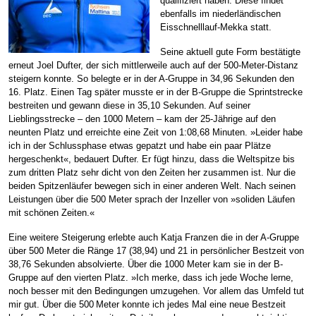
qualifiziert haben. Diese findet
ebenfalls im niederländischen
Eisschnelllauf-Mekka statt.
Seine aktuell gute Form bestätigte
erneut Joel Dufter, der sich mittlerweile auch auf der 500-Meter-Distanz
steigern konnte. So belegte er in der A-Gruppe in 34,96 Sekunden den
16. Platz. Einen Tag später musste er in der B-Gruppe die Sprintstrecke
bestreiten und gewann diese in 35,10 Sekunden. Auf seiner
Lieblingsstrecke – den 1000 Metern – kam der 25-Jährige auf den
neunten Platz und erreichte eine Zeit von 1:08,68 Minuten. »Leider habe
ich in der Schlussphase etwas gepatzt und habe ein paar Plätze
hergeschenkt«, bedauert Dufter. Er fügt hinzu, dass die Weltspitze bis
zum dritten Platz sehr dicht von den Zeiten her zusammen ist. Nur die
beiden Spitzenläufer bewegen sich in einer anderen Welt. Nach seinen
Leistungen über die 500 Meter sprach der Inzeller von »soliden Läufen
mit schönen Zeiten.«
Eine weitere Steigerung erlebte auch Katja Franzen die in der A-Gruppe
über 500 Meter die Ränge 17 (38,94) und 21 in persönlicher Bestzeit von
38,76 Sekunden absolvierte. Über die 1000 Meter kam sie in der B-
Gruppe auf den vierten Platz. »Ich merke, dass ich jede Woche lerne,
noch besser mit den Bedingungen umzugehen. Vor allem das Umfeld tut
mir gut. Über die 500 Meter konnte ich jedes Mal eine neue Bestzeit