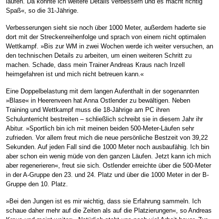
laufen. Da konnte ich weitere Details verbessern und es macht richtig
Spaß«, so die 31-Jährige.
Verbesserungen sieht sie noch über 1000 Meter, außerdem haderte sie
dort mit der Streckenreihenfolge und sprach von einem nicht optimalen
Wettkampf. »Bis zur WM in zwei Wochen werde ich weiter versuchen, an
den technischen Details zu arbeiten, um einen weiteren Schritt zu
machen. Schade, dass mein Trainer Andreas Kraus nach Inzell
heimgefahren ist und mich nicht betreuen kann.«
Eine Doppelbelastung mit dem langen Aufenthalt in der sogenannten
»Blase« in Heerenveen hat Anna Ostlender zu bewältigen. Neben
Training und Wettkampf muss die 18-Jährige am PC ihren
Schulunterricht bestreiten – schließlich schreibt sie in diesem Jahr ihr
Abitur. »Sportlich bin ich mit meinen beiden 500-Meter-Läufen sehr
zufrieden. Vor allem freut mich die neue persönliche Bestzeit von 39,22
Sekunden. Auf jeden Fall sind die 1000 Meter noch ausbaufähig. Ich bin
aber schon ein wenig müde von den ganzen Läufen. Jetzt kann ich mich
aber regenerieren«, freut sie sich. Ostlender erreichte über die 500-Meter
in der A-Gruppe den 23. und 24. Platz und über die 1000 Meter in der B-
Gruppe den 10. Platz.
»Bei den Jungen ist es mir wichtig, dass sie Erfahrung sammeln. Ich
schaue daher mehr auf die Zeiten als auf die Platzierungen«, so Andreas