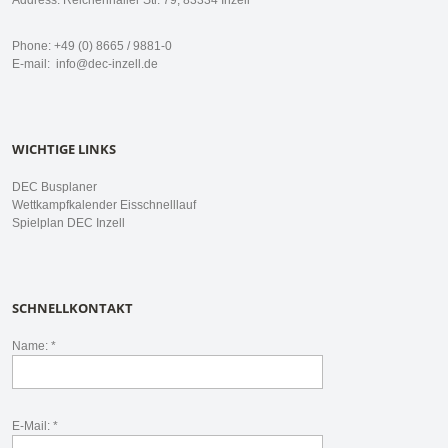
Address: Reichenhaller Str. 79, 83334 Inzell
Phone: +49 (0) 8665 / 9881-0
E-mail:
info@dec-inzell.de
WICHTIGE LINKS
DEC Busplaner
Wettkampfkalender Eisschnelllauf
Spielplan DEC Inzell
SCHNELLKONTAKT
Name: *
E-Mail: *