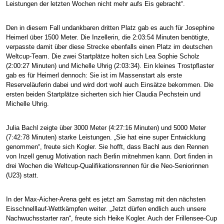
Leistungen der letzten Wochen nicht mehr aufs Eis gebracht“.
Den in diesem Fall undankbaren dritten Platz gab es auch für Josephine
Heimerl über 1500 Meter. Die Inzellerin, die 2:03:54 Minuten benötigte,
verpasste damit über diese Strecke ebenfalls einen Platz im deutschen
Weltcup-Team. Die zwei Startplätze holten sich Lea Sophie Scholz
(2:00:27 Minuten) und Michelle Uhrig (2:03:34). Ein kleines Trostpflaster
gab es für Heimerl dennoch: Sie ist im Massenstart als erste
Reserveläuferin dabei und wird dort wohl auch Einsätze bekommen. Die
ersten beiden Startplätze sicherten sich hier Claudia Pechstein und
Michelle Uhrig.
Julia Bachl zeigte über 3000 Meter (4:27:16 Minuten) und 5000 Meter
(7:42:78 Minuten) starke Leistungen. „Sie hat eine super Entwicklung
genommen“, freute sich Kogler. Sie hofft, dass Bachl aus den Rennen
von Inzell genug Motivation nach Berlin mitnehmen kann. Dort finden in
drei Wochen die Weltcup-Qualifikationsrennen für die Neo-Seniorinnen
(U23) statt.
In der Max-Aicher-Arena geht es jetzt am Samstag mit den nächsten
Eisschnelllauf-Wettkämpfen weiter. „Jetzt dürfen endlich auch unsere
Nachwuchsstarter ran“, freute sich Heike Kogler. Auch der Frillensee-Cup