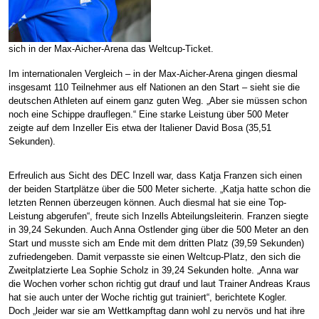
sich in der Max-Aicher-Arena das Weltcup-Ticket.
Im internationalen Vergleich – in der Max-Aicher-Arena gingen diesmal
insgesamt 110 Teilnehmer aus elf Nationen an den Start – sieht sie die
deutschen Athleten auf einem ganz guten Weg. „Aber sie müssen schon
noch eine Schippe drauflegen.“ Eine starke Leistung über 500 Meter
zeigte auf dem Inzeller Eis etwa der Italiener David Bosa (35,51
Sekunden).
Erfreulich aus Sicht des DEC Inzell war, dass Katja Franzen sich einen
der beiden Startplätze über die 500 Meter sicherte. „Katja hatte schon die
letzten Rennen überzeugen können. Auch diesmal hat sie eine Top-
Leistung abgerufen“, freute sich Inzells Abteilungsleiterin. Franzen siegte
in 39,24 Sekunden. Auch Anna Ostlender ging über die 500 Meter an den
Start und musste sich am Ende mit dem dritten Platz (39,59 Sekunden)
zufriedengeben. Damit verpasste sie einen Weltcup-Platz, den sich die
Zweitplatzierte Lea Sophie Scholz in 39,24 Sekunden holte. „Anna war
die Wochen vorher schon richtig gut drauf und laut Trainer Andreas Kraus
hat sie auch unter der Woche richtig gut trainiert“, berichtete Kogler.
Doch „leider war sie am Wettkampftag dann wohl zu nervös und hat ihre