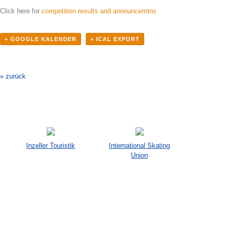
Click here for
competition results and announcemtns
+ GOOGLE KALENDER
+ ICAL EXPORT
Veranstaltung-
Navigation
» zurück
Inzeller Touristik
International Skating
Union