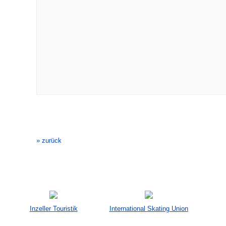
Veranstaltung-
Navigation
» zurück
Inzeller Touristik
International Skating Union