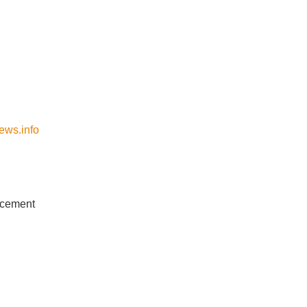
ews.info
ncement