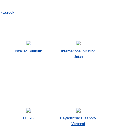
Navigation
» zurück
Inzeller Touristik
International Skating
Union
DESG
Bayerischer Eissport-
Verband