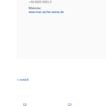
+49-8665-9881-0
Website:
www.max-aicher-arena.de
Veranstaltung-
Navigation
» zurück