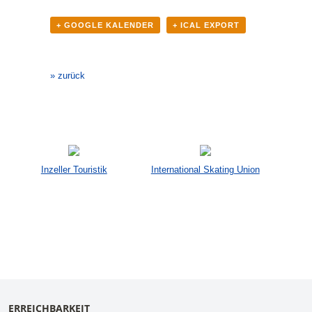
+ GOOGLE KALENDER
+ ICAL EXPORT
Veranstaltung-
Navigation
» zurück
Inzeller Touristik
International Skating Union
ERREICHBARKEIT