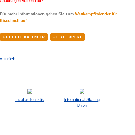
Änderungen vorbehalten!
Für mehr Informationen gehen Sie zum
Wettkampfkalender für
Eisschnelllauf
+ GOOGLE KALENDER
+ ICAL EXPORT
Veranstaltung-
Navigation
» zurück
Inzeller Touristik
International Skating
Union