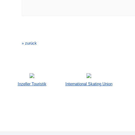
Veranstaltung-
Navigation
» zurück
Inzeller Touristik
International Skating Union