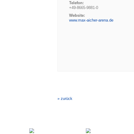
Telefon:
+49-8665-9881-0
Website:
www.max-aicher-arena.de
Veranstaltung-
Navigation
» zurück