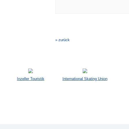
Veranstaltung-
Navigation
» zurück
Inzeller Touristik
International Skating Union