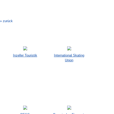
Veranstaltung-
Navigation
» zurück
Inzeller Touristik
International Skating
Union