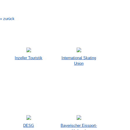
Veranstaltung-
Navigation
» zurück
Inzeller Touristik
International Skating
Union
DESG
Bayerischer Eissport-