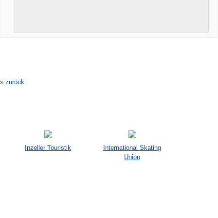
Veranstaltung-
Navigation
» zurück
Inzeller Touristik
International Skating
Union