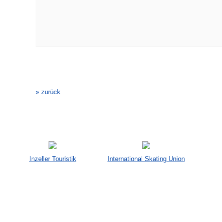
Veranstaltung-
Navigation
» zurück
Inzeller Touristik
International Skating Union