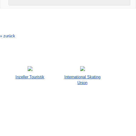
Veranstaltung-
Navigation
» zurück
Inzeller Touristik
International Skating
Union