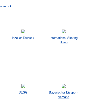
Navigation
» zurück
Inzeller Touristik
International Skating
Union
DESG
Bayerischer Eissport-
Verband