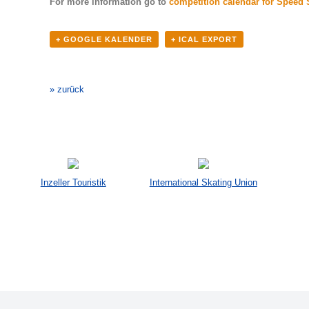
For more information go to
competition calendar for Speed 
+ GOOGLE KALENDER
+ ICAL EXPORT
Veranstaltung-
Navigation
» zurück
Inzeller Touristik
International Skating Union