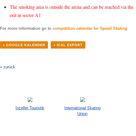
The smoking area is outside the arena and can be reached via the
exit in sector A1
For more information go to
competition calendar for Speed ​​Skating
+ GOOGLE KALENDER
+ ICAL EXPORT
Veranstaltung-
Navigation
» zurück
Inzeller Touristik
International Skating
Union