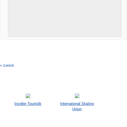
Veranstaltung-
Navigation
» zurück
Inzeller Touristik
International Skating
Union