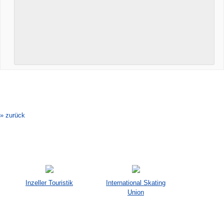
Veranstaltung-
Navigation
» zurück
Inzeller Touristik
International Skating
Union