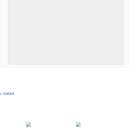
Veranstaltung-
Navigation
» zurück