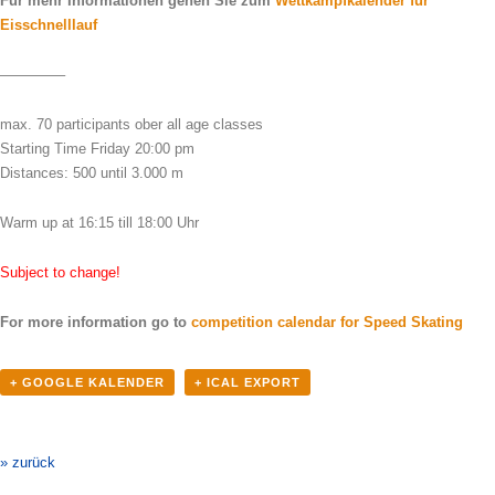
Für mehr Informationen gehen Sie zum
Wettkampfkalender für
Eisschnelllauf
————–
max. 70 participants ober all age classes
Starting Time Friday 20:00 pm
Distances: 500 until 3.000 m
Warm up at 16:15 till 18:00 Uhr
Subject to change!
For more information go to
competition calendar for Speed ​​Skating
+ GOOGLE KALENDER
+ ICAL EXPORT
Veranstaltung-
Navigation
» zurück