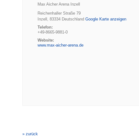
Max Aicher Arena Inzell
Reichenhaller Straße 79
Inzell
,
83334
Deutschland
Google Karte anzeigen
Telefon:
+49-8665-9881-0
Website:
www.max-aicher-arena.de
Veranstaltung-
Navigation
» zurück