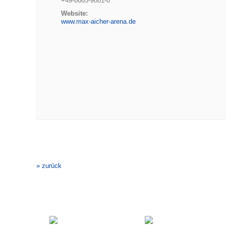
+49-8665-9881-0
Website:
www.max-aicher-arena.de
Veranstaltung-
Navigation
» zurück