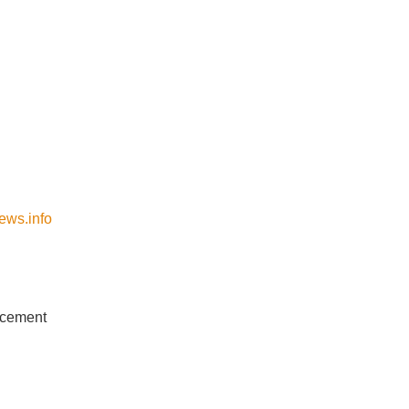
ews.info
ncement