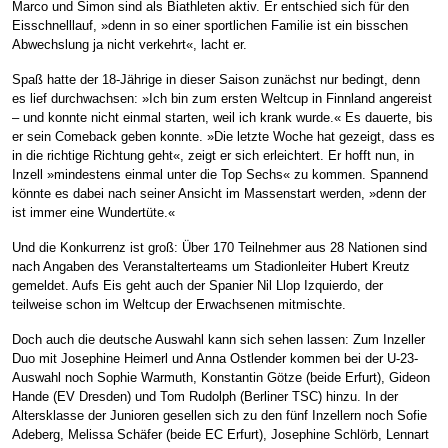
Marco und Simon sind als Biathleten aktiv. Er entschied sich für den
Eisschnelllauf, »denn in so einer sportlichen Familie ist ein bisschen
Abwechslung ja nicht verkehrt«, lacht er.
Spaß hatte der 18-Jährige in dieser Saison zunächst nur bedingt, denn
es lief durchwachsen: »Ich bin zum ersten Weltcup in Finnland angereist
– und konnte nicht einmal starten, weil ich krank wurde.« Es dauerte, bis
er sein Comeback geben konnte. »Die letzte Woche hat gezeigt, dass es
in die richtige Richtung geht«, zeigt er sich erleichtert. Er hofft nun, in
Inzell »mindestens einmal unter die Top Sechs« zu kommen. Spannend
könnte es dabei nach seiner Ansicht im Massenstart werden, »denn der
ist immer eine Wundertüte.«
Und die Konkurrenz ist groß: Über 170 Teilnehmer aus 28 Nationen sind
nach Angaben des Veranstalterteams um Stadionleiter Hubert Kreutz
gemeldet. Aufs Eis geht auch der Spanier Nil Llop Izquierdo, der
teilweise schon im Weltcup der Erwachsenen mitmischte.
Doch auch die deutsche Auswahl kann sich sehen lassen: Zum Inzeller
Duo mit Josephine Heimerl und Anna Ostlender kommen bei der U-23-
Auswahl noch Sophie Warmuth, Konstantin Götze (beide Erfurt), Gideon
Hande (EV Dresden) und Tom Rudolph (Berliner TSC) hinzu. In der
Altersklasse der Junioren gesellen sich zu den fünf Inzellern noch Sofie
Adeberg, Melissa Schäfer (beide EC Erfurt), Josephine Schlörb, Lennart