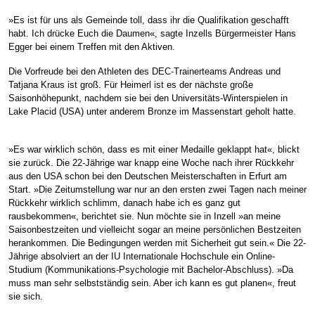
»Es ist für uns als Gemeinde toll, dass ihr die Qualifikation geschafft
habt. Ich drücke Euch die Daumen«, sagte Inzells Bürgermeister Hans
Egger bei einem Treffen mit den Aktiven.
Die Vorfreude bei den Athleten des DEC-Trainerteams Andreas und
Tatjana Kraus ist groß. Für Heimerl ist es der nächste große
Saisonhöhepunkt, nachdem sie bei den Universitäts-Winterspielen in
Lake Placid (USA) unter anderem Bronze im Massenstart geholt hatte.
»Es war wirklich schön, dass es mit einer Medaille geklappt hat«, blickt
sie zurück. Die 22-Jährige war knapp eine Woche nach ihrer Rückkehr
aus den USA schon bei den Deutschen Meisterschaften in Erfurt am
Start. »Die Zeitumstellung war nur an den ersten zwei Tagen nach meiner
Rückkehr wirklich schlimm, danach habe ich es ganz gut
rausbekommen«, berichtet sie. Nun möchte sie in Inzell »an meine
Saisonbestzeiten und vielleicht sogar an meine persönlichen Bestzeiten
herankommen. Die Bedingungen werden mit Sicherheit gut sein.« Die 22-
Jährige absolviert an der IU Internationale Hochschule ein Online-
Studium (Kommunikations-Psychologie mit Bachelor-Abschluss). »Da
muss man sehr selbstständig sein. Aber ich kann es gut planen«, freut
sie sich.