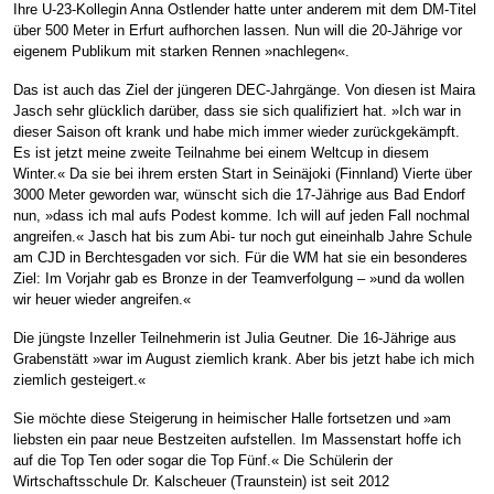
Ihre U-23-Kollegin Anna Ostlender hatte unter anderem mit dem DM-Titel
über 500 Meter in Erfurt aufhorchen lassen. Nun will die 20-Jährige vor
eigenem Publikum mit starken Rennen »nachlegen«.
Das ist auch das Ziel der jüngeren DEC-Jahrgänge. Von diesen ist Maira
Jasch sehr glücklich darüber, dass sie sich qualifiziert hat. »Ich war in
dieser Saison oft krank und habe mich immer wieder zurückgekämpft.
Es ist jetzt meine zweite Teilnahme bei einem Weltcup in diesem
Winter.« Da sie bei ihrem ersten Start in Seinäjoki (Finnland) Vierte über
3000 Meter geworden war, wünscht sich die 17-Jährige aus Bad Endorf
nun, »dass ich mal aufs Podest komme. Ich will auf jeden Fall nochmal
angreifen.« Jasch hat bis zum Abi- tur noch gut eineinhalb Jahre Schule
am CJD in Berchtesgaden vor sich. Für die WM hat sie ein besonderes
Ziel: Im Vorjahr gab es Bronze in der Teamverfolgung – »und da wollen
wir heuer wieder angreifen.«
Die jüngste Inzeller Teilnehmerin ist Julia Geutner. Die 16-Jährige aus
Grabenstätt »war im August ziemlich krank. Aber bis jetzt habe ich mich
ziemlich gesteigert.«
Sie möchte diese Steigerung in heimischer Halle fortsetzen und »am
liebsten ein paar neue Bestzeiten aufstellen. Im Massenstart hoffe ich
auf die Top Ten oder sogar die Top Fünf.« Die Schülerin der
Wirtschaftsschule Dr. Kalscheuer (Traunstein) ist seit 2012