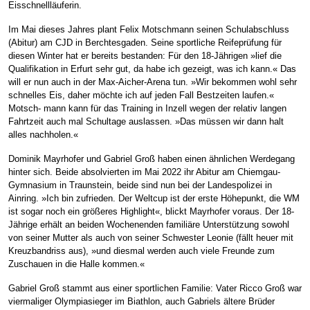
Eisschnellläuferin.
Im Mai dieses Jahres plant Felix Motschmann seinen Schulabschluss
(Abitur) am CJD in Berchtesgaden. Seine sportliche Reifeprüfung für
diesen Winter hat er bereits bestanden: Für den 18-Jährigen »lief die
Qualifikation in Erfurt sehr gut, da habe ich gezeigt, was ich kann.« Das
will er nun auch in der Max-Aicher-Arena tun. »Wir bekommen wohl sehr
schnelles Eis, daher möchte ich auf jeden Fall Bestzeiten laufen.«
Motsch- mann kann für das Training in Inzell wegen der relativ langen
Fahrtzeit auch mal Schultage auslassen. »Das müssen wir dann halt
alles nachholen.«
Dominik Mayrhofer und Gabriel Groß haben einen ähnlichen Werdegang
hinter sich. Beide absolvierten im Mai 2022 ihr Abitur am Chiemgau-
Gymnasium in Traunstein, beide sind nun bei der Landespolizei in
Ainring. »Ich bin zufrieden. Der Weltcup ist der erste Höhepunkt, die WM
ist sogar noch ein größeres Highlight«, blickt Mayrhofer voraus. Der 18-
Jährige erhält an beiden Wochenenden familiäre Unterstützung sowohl
von seiner Mutter als auch von seiner Schwester Leonie (fällt heuer mit
Kreuzbandriss aus), »und diesmal werden auch viele Freunde zum
Zuschauen in die Halle kommen.«
Gabriel Groß stammt aus einer sportlichen Familie: Vater Ricco Groß war
viermaliger Olympiasieger im Biathlon, auch Gabriels ältere Brüder