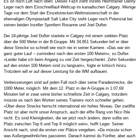
Es ist noch Luft nach oben. Dieses Fazit zieht Inzells Heimtrainer Danny
Leger nach dem Eisschnelllauf-Weltcup im kanadischen Calgary. Wenige
Tage vor dem Start der Einzelstrecken-Weltmeisterschaft in der
ehemaligen Olympiastadt Salt Lake City sieht Leger noch Potenzial bei
seinen beiden Inzeller Sportlern Roxanne und Joel Dufter.
Der 24-jährige Joel Dufter startete in Calgary mit einem siebten Platz
über die 500 Meter in der B-Gruppe. Mit 34,851 Sekunden lief er über
diese Strecke so schnell wie noch nie in seiner Karriere. »Das war ein
ganz guter Lauf – zumindest nach den ersten 100 Metern«, so Dufter.
»Leider habe ich beim Angang zu viel Zeit hergeschenkt. Zehn Sekunden
auf den ersten 100 Metern sind zu langsam«, fügte er kritisch hinzu.
Trotzdem will er auf dieser Leistung für die WM aufbauen.
Verbesserungen sind auf jeden Fall noch über seine Paradestrecke, die
1000 Meter, möglich. Mit dem 12. Platz in der A-Gruppe in 1:07,69
Minuten lief er zwar seine bisher schnellste Zeit in Calgary, trotzdem
müsste es nach den Worten seines Trainers noch schneller gehen.
»Über diese Strecke herrscht international ein hohes Niveau. Der zwölfte
Platz ist aber nicht unser Anspruch, auch der elfte Rang von Nico Ihle
nicht. Es sind Kleinigkeiten, die wir jetzt noch ändern, dann sollte ein
Platz zwischen Top 6 und Top 8 möglich sein«, hofft Leger. Seiner
Ansicht nach, sind die ersten vier Plätze vergeben. »Da müsste schon
was Außergewöhnliches passieren. Danach kannst du Fünfter, aber auch