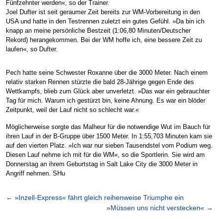
Fünfzehnter werden«, so der Trainer.
Joel Dufter ist seit geraumer Zeit bereits zur WM-Vorbereitung in den
USA und hatte in den Testrennen zuletzt ein gutes Gefühl. »Da bin ich
knapp an meine persönliche Bestzeit (1:06,80 Minuten/Deutscher
Rekord) herangekommen. Bei der WM hoffe ich, eine bessere Zeit zu
laufen«, so Dufter.
Pech hatte seine Schwester Roxanne über die 3000 Meter. Nach einem
relativ starken Rennen stürzte die bald 28-Jährige gegen Ende des
Wettkampfs, blieb zum Glück aber unverletzt. »Das war ein gebrauchter
Tag für mich. Warum ich gestürzt bin, keine Ahnung. Es war ein blöder
Zeitpunkt, weil der Lauf nicht so schlecht war.«
Möglicherweise sorgte das Malheur für die notwendige Wut im Bauch für
ihren Lauf in der B-Gruppe über 1500 Meter. In 1:55,703 Minuten kam sie
auf den vierten Platz. »Ich war nur sieben Tausendstel vom Podium weg.
Diesen Lauf nehme ich mit für die WM«, so die Sportlerin. Sie wird am
Donnerstag an ihrem Geburtstag in Salt Lake City die 3000 Meter in
Angriff nehmen. SHu
←
»Inzell-Express« fährt gleich reihenweise Triumphe ein
»Müssen uns nicht verstecken«
→