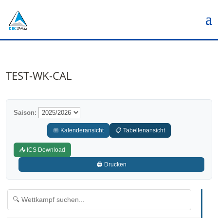
TEST-WK-CAL
Saison:
📅 Kalenderansicht
📋 Tabellenansicht
📥 ICS Download
🖨️ Drucken