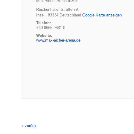
Max Aicher Arena Inzell
Reichenhaller Straße 79
Inzell
,
83334
Deutschland
Google Karte anzeigen
Telefon:
+49-8665-9881-0
Website:
www.max-aicher-arena.de
Veranstaltung-
Navigation
» zurück